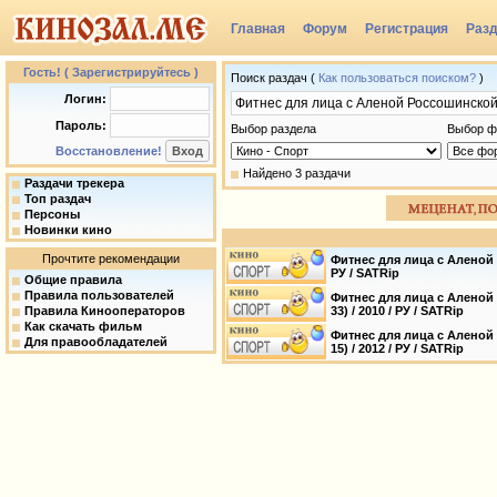
Главная
Форум
Регистрация
Раз
Группы
Гость! ( Зарегистрируйтесь )
Поиск раздач (
Как пользоваться поиском?
)
Логин:
Пароль:
Выбор раздела
Выбор ф
Восстановление!
Найдено 3 раздачи
Раздачи трекера
Топ раздач
Персоны
Новинки кино
Прочтите рекомендации
Фитнес для лица с Аленой Р
РУ / SATRip
Общие правила
Правила пользователей
Фитнес для лица с Аленой 
Правила Кинооператоров
33) / 2010 / РУ / SATRip
Как скачать фильм
Фитнес для лица с Аленой 
Для правообладателей
15) / 2012 / РУ / SATRip