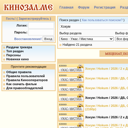
Главная
Форум
Регистрация
Раз
Группы
Гость! ( Зарегистрируйтесь )
Поиск раздач (
Как пользоваться поиском?
)
Логин:
Пароль:
Выбор раздела
Выбор ф
Восстановление!
Найдено 21 раздача
Раздачи трекера
Топ раздач
Персоны
Новинки кино
Прочтите рекомендации
Хокум / Hokum / 2026 / 2 x 
Общие правила
Правила пользователей
Хокум / Hokum / 2026 / ДБ, 
Правила Кинооператоров
Как скачать фильм
Для правообладателей
Хокум / Hokum / 2026 / ДБ, 
Хокум / Hokum / 2026 / ДБ, 
Хокум / Hokum / 2026 / ДБ,
(2160p)
Хокум / Hokum / 2026 / 2 x 
Хокум / Hokum / 2026 / 3 x 