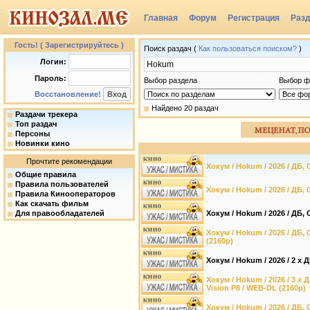
Главная
Форум
Регистрация
Раз
Группы
Гость! ( Зарегистрируйтесь )
Поиск раздач (
Как пользоваться поиском?
)
Логин:
Пароль:
Выбор раздела
Выбор ф
Восстановление!
Найдено 20 раздач
Раздачи трекера
Топ раздач
Персоны
Новинки кино
Прочтите рекомендации
Хокум / Hokum / 2026 / ДБ, 
Общие правила
Правила пользователей
Хокум / Hokum / 2026 / ДБ, 
Правила Кинооператоров
Как скачать фильм
Для правообладателей
Хокум / Hokum / 2026 / ДБ, 
Хокум / Hokum / 2026 / ДБ,
(2160p)
Хокум / Hokum / 2026 / 2 x 
Хокум / Hokum / 2026 / 3 x 
Vision P8 / WEB-DL (2160p)
Хокум / Hokum / 2026 / ДБ, 