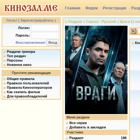
Главная
Форум
Регистрация
Раз
Группы
Гость! ( Зарегистрируйтесь )
Раздачи
::
Сериал - Русский
::
Враги (1 сез
Логин:
Пароль:
Восстановление!
Ко
Раздачи трекера
Топ раздач
Персоны
Новинки кино
Прочтите рекомендации
Общие правила
Правила пользователей
Правила Кинооператоров
Как скачать фильм
Для правообладателей
Меню раздачи
Все серии
Добавить в закладки
Участники
Раздают
196