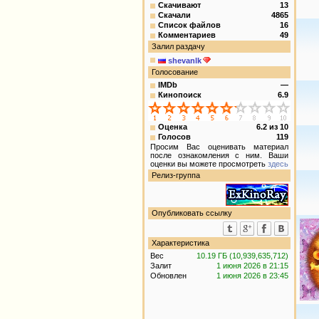
Скачивают
13
Скачали
4865
Список файлов
16
Комментариев
49
Залил раздачу
shevanlk
Голосование
IMDb
—
Кинопоиск
6.9
Оценка
6.2
из
10
Голосов
119
Просим Вас оценивать материал
после ознакомления с ним. Ваши
оценки вы можете просмотреть
здесь
Релиз-группа
Опубликовать ссылку
Характеристика
Вес
10.19 ГБ (10,939,635,712)
Залит
1 июня 2026 в 21:15
Обновлен
1 июня 2026 в 23:45