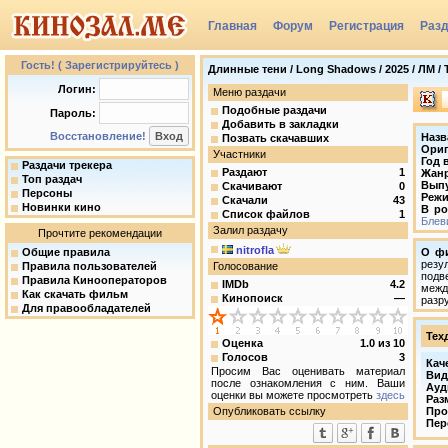
Главная
Форум
Регистрация
Раз
Группы
Гость! ( Зарегистрируйтесь )
Длинные тени / Long Shadows / 2025 / ЛМ / 
Логин:
Меню раздачи
Подобные раздачи
Пароль:
Добавить в закладки
Восстановление!
Назв
Позвать скачавших
Ориг
Участники
Год 
Раздачи трекера
Раздают
1
Жан
Топ раздач
Вып
Скачивают
0
Персоны
Режи
Скачали
43
Новинки кино
В ро
Список файлов
1
Блев
Залил раздачу
Прочтите рекомендации
nitrofla
Общие правила
О ф
резу
Правила пользователей
Голосование
подв
Правила Кинооператоров
IMDb
4.2
межд
Как скачать фильм
Кинопоиск
—
разр
Для правообладателей
Тех
Оценка
1.0
из
10
Голосов
3
Кач
Просим Вас оценивать материал
Вид
после ознакомления с ним. Ваши
Ауд
оценки вы можете просмотреть
здесь
Раз
Опубликовать ссылку
Про
Пер