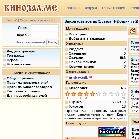
Главная
Форум
Регистрация
Раз
Группы
Гость! ( Зарегистрируйтесь )
Выход есть всегда (1 сезон: 1-2 серии из 2) 
Логин:
Меню раздачи
Все серии
Пароль:
Добавить в закладки
Восстановление!
Торр
Участники
торр
Раздают
10
альб
Раздачи трекера
Скачивают
0
Топ раздач
Скачали
966
Ориг
Персоны
Список файлов
2
Год 
Новинки кино
Комментариев
3
Жан
Вып
Залил раздачу
Прочтите рекомендации
Режи
shevanlk
Общие правила
В ро
Макс
Правила пользователей
Голосование
Правила Кинооператоров
Кинопоиск
6.6
Как скачать фильм
О ф
Русл
Для правообладателей
прои
Оценка
5.2
из
10
пода
Голосов
13
Вмес
вред
Просим Вас оценивать материал
после ознакомления с ним. Ваши
оценки вы можете просмотреть
здесь
Тех
Релиз-группа
Кач
Вид
Ауд