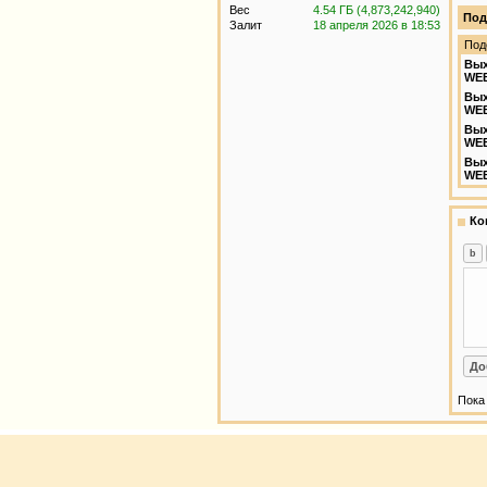
Вес
4.54 ГБ (4,873,242,940)
Под
Залит
18 апреля 2026 в 18:53
Под
Вых
WEB
Вых
WE
Вых
WEB
Вых
WEB
Ко
Пока