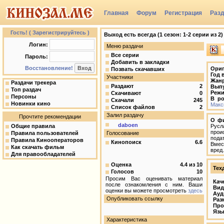
Главная
Форум
Регистрация
Раз
Группы
Гость! ( Зарегистрируйтесь )
Выход есть всегда (1 сезон: 1-2 серии из 2) /
Логин:
Меню раздачи
Все серии
Пароль:
Добавить в закладки
Восстановление!
Ориг
Позвать скачавших
Год 
Участники
Жан
Раздачи трекера
Раздают
2
Вып
Топ раздач
Режи
Скачивают
0
Персоны
В ро
Скачали
245
Новинки кино
Макс
Список файлов
2
Залил раздачу
Прочтите рекомендации
О ф
daboen
Общие правила
Русл
прои
Правила пользователей
Голосование
пода
Правила Кинооператоров
Кинопоиск
6.6
Вмес
Как скачать фильм
вред
Для правообладателей
Оценка
4.4
из
10
Тех
Голосов
10
Просим Вас оценивать материал
Кач
после ознакомления с ним. Ваши
Вид
оценки вы можете просмотреть
здесь
Ауд
Опубликовать ссылку
Раз
Про
Язы
Характеристика