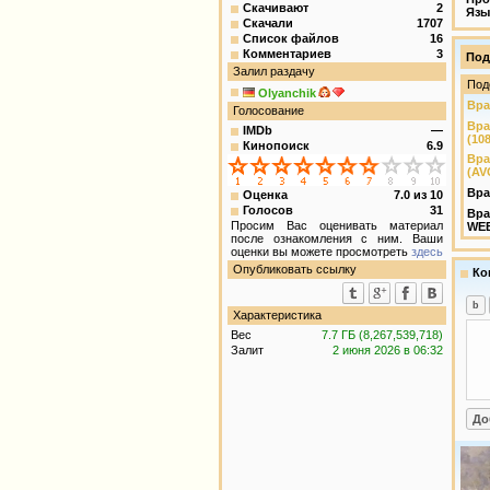
Скачивают
2
Язы
Скачали
1707
Список файлов
16
Комментариев
3
Под
Залил раздачу
Под
Olyanchik
Вра
Голосование
Вра
IMDb
—
(10
Кинопоиск
6.9
Вра
(AV
Вра
Оценка
7.0
из
10
Голосов
31
Вра
Просим Вас оценивать материал
WEB
после ознакомления с ним. Ваши
оценки вы можете просмотреть
здесь
Опубликовать ссылку
Ко
Характеристика
Вес
7.7 ГБ (8,267,539,718)
Залит
2 июня 2026 в 06:32