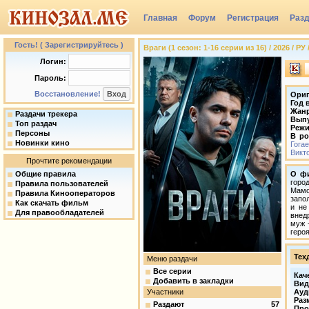
Главная
Форум
Регистрация
Раз
Группы
Гость! ( Зарегистрируйтесь )
Враги (1 сезон: 1-16 серии из 16) / 2026 / РУ
Логин:
Пароль:
Восстановление!
Ориг
Год 
Жан
Раздачи трекера
Вып
Топ раздач
Режи
Персоны
В ро
Новинки кино
Гога
Викт
Прочтите рекомендации
Общие правила
О ф
горо
Правила пользователей
Мамо
Правила Кинооператоров
запо
Как скачать фильм
и не
Для правообладателей
внед
муж 
геро
Тех
Меню раздачи
Все серии
Кач
Добавить в закладки
Вид
Участники
Ауд
Раз
Раздают
57
Про