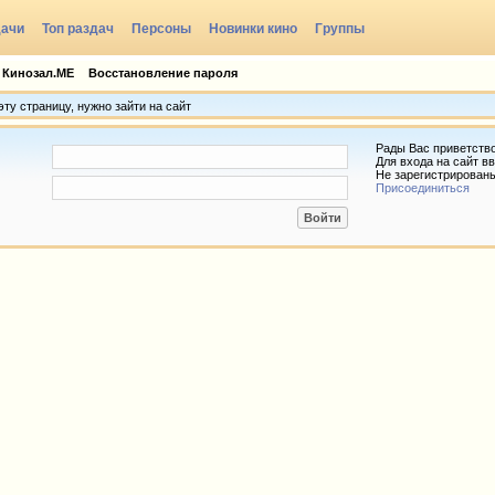
дачи
Топ раздач
Персоны
Новинки кино
Группы
 Кинозал.МЕ
Восстановление пароля
ту страницу, нужно зайти на сайт
Рады Вас приветств
Для входа на сайт вв
Не зарегистрирован
Присоединиться