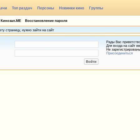
дачи
Топ раздач
Персоны
Новинки кино
Группы
 Кинозал.МЕ
Восстановление пароля
ту страницу, нужно зайти на сайт
Рады Вас приветств
Для входа на сайт вв
Не зарегистрирован
Присоединиться