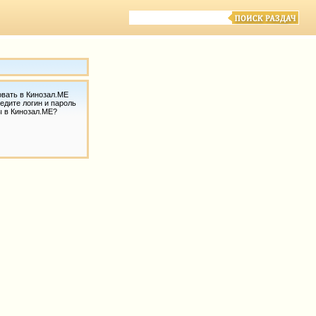
овать в Кинозал.МЕ
едите логин и пароль
ы в Кинозал.МЕ?