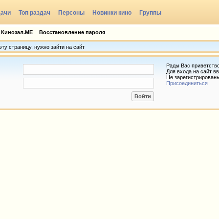
дачи
Топ раздач
Персоны
Новинки кино
Группы
 Кинозал.МЕ
Восстановление пароля
ту страницу, нужно зайти на сайт
Рады Вас приветств
Для входа на сайт вв
Не зарегистрирован
Присоединиться