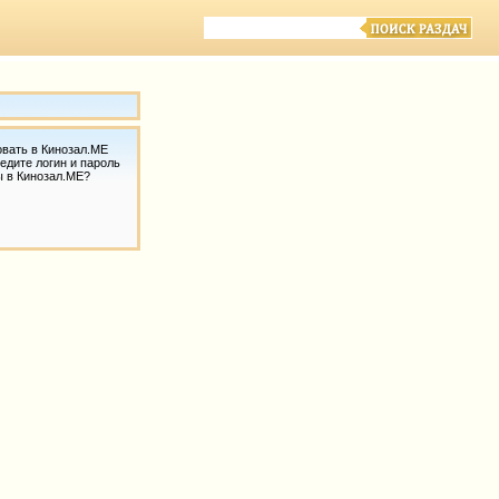
овать в Кинозал.МЕ
едите логин и пароль
ы в Кинозал.МЕ?