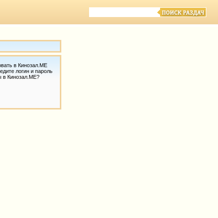
овать в Кинозал.МЕ
едите логин и пароль
ы в Кинозал.МЕ?