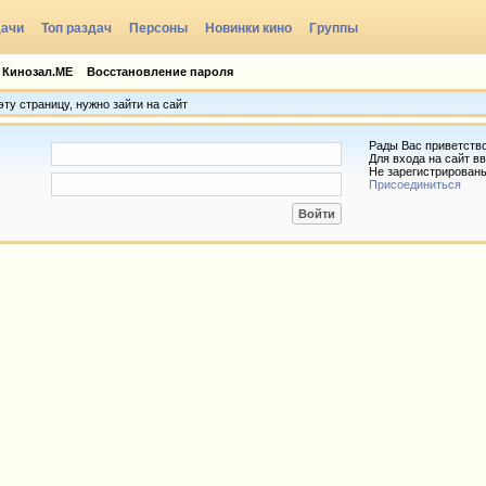
дачи
Топ раздач
Персоны
Новинки кино
Группы
 Кинозал.МЕ
Восстановление пароля
ту страницу, нужно зайти на сайт
Рады Вас приветств
Для входа на сайт вв
Не зарегистрирован
Присоединиться