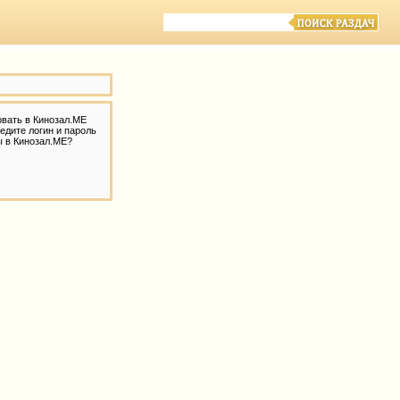
овать в Кинозал.МЕ
едите логин и пароль
ы в Кинозал.МЕ?