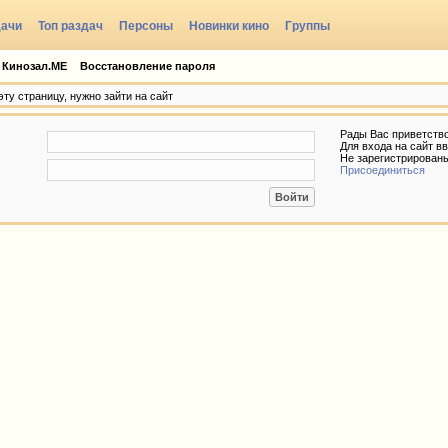
дачи
Топ раздач
Персоны
Новинки кино
Группы
 Кинозал.МЕ
Восстановление пароля
ту страницу, нужно зайти на сайт
Рады Вас приветств
Для входа на сайт вв
Не зарегистрирован
Присоединиться