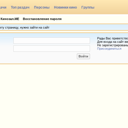
дачи
Топ раздач
Персоны
Новинки кино
Группы
 Кинозал.МЕ
Восстановление пароля
ту страницу, нужно зайти на сайт
Рады Вас приветств
Для входа на сайт вв
Не зарегистрирован
Присоединиться