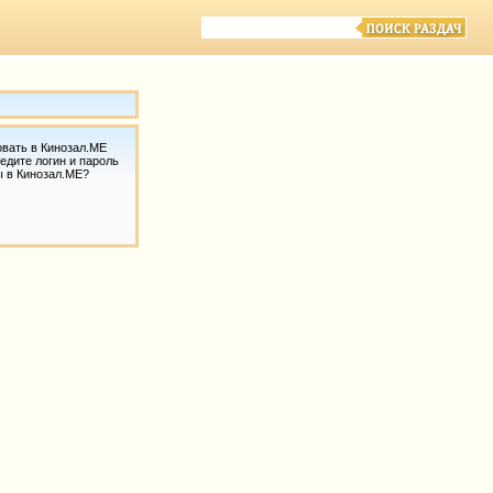
овать в Кинозал.МЕ
едите логин и пароль
ы в Кинозал.МЕ?