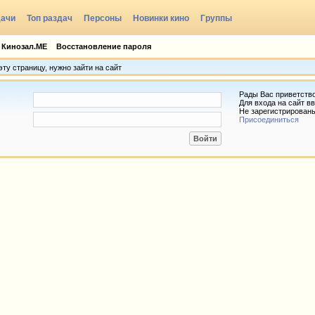
дачи
Топ раздач
Персоны
Новинки кино
Группы
 Кинозал.МЕ
Восстановление пароля
ту страницу, нужно зайти на сайт
Рады Вас приветств
Для входа на сайт вв
Не зарегистрирован
Присоединиться