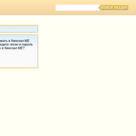
овать в Кинозал.МЕ
едите логин и пароль
ы в Кинозал.МЕ?