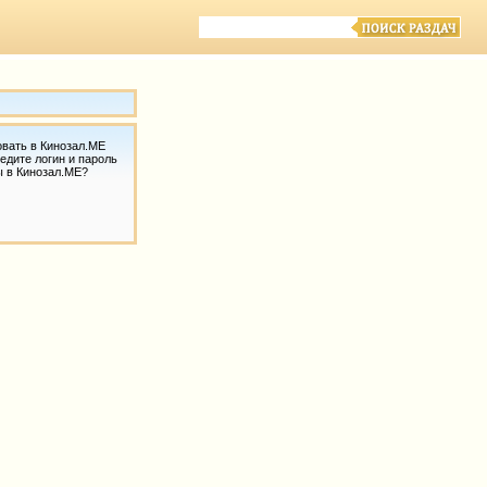
овать в Кинозал.МЕ
едите логин и пароль
ы в Кинозал.МЕ?