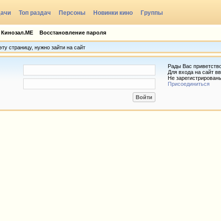
дачи
Топ раздач
Персоны
Новинки кино
Группы
 Кинозал.МЕ
Восстановление пароля
ту страницу, нужно зайти на сайт
Рады Вас приветств
Для входа на сайт вв
Не зарегистрирован
Присоединиться