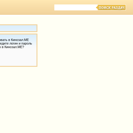
овать в Кинозал.МЕ
едите логин и пароль
ы в Кинозал.МЕ?