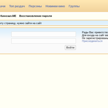
дачи
Топ раздач
Персоны
Новинки кино
Группы
 Кинозал.МЕ
Восстановление пароля
ту страницу, нужно зайти на сайт
Рады Вас приветств
Для входа на сайт вв
Не зарегистрирован
Присоединиться