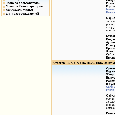
Выпущ
Правила пользователей
Режис
В рол
Правила Кинооператоров
Михаил
Как скачать фильм
Речис
Для правообладателей
О фил
звезда
решает
сыну Д
престу
Качес
Видео
Аудио
Разме
Продо
Язык:
Субти
Выста
Сталкер / 1979 / РУ / 4K, HEVC, HDR, Dolby V
Ориги
Год в
Жанр:
Выпущ
Режис
В рол
Фрейн
Ренди
О фил
обочин
загадо
инопла
самые 
Качес