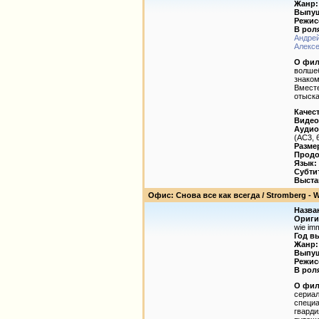
Жанр:
Выпущ
Режис
В рол
Андре
Алекс
О фил
волшеб
знаком
Вместе
отыска
Качес
Видео
Аудио
(AC3, 6
Разме
Продо
Язык:
Субти
Выста
Офис: Снова все как всегда / Stromberg - Wi
Назва
Ориги
wie im
Год в
Жанр:
Выпущ
Режис
В рол
О фил
сериал
специа
гварди