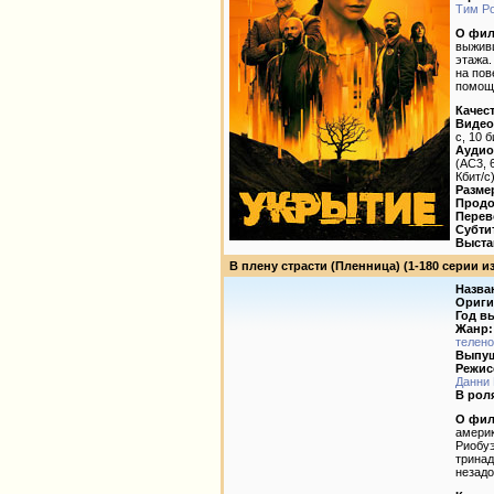
Тим Р
О фил
выживш
этажа.
на пов
помощ
Качес
Видео
с, 10 б
Аудио
(AC3, 6
Кбит/с
Разме
Продо
Перев
Субти
Выста
В плену страсти (Пленница) (1-180 серии из 1
Назва
Ориги
Год в
Жанр:
телен
Выпущ
Режис
Данни 
В рол
О фил
америк
Риобуэ
тринад
незадо