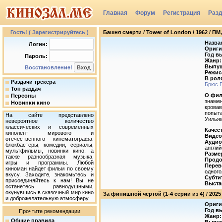
Главная
Форум
Регистрация
Раз
Группы
Гость! ( Зарегистрируйтесь )
Башня смерти / Tower of London / 1962 / ПМ,
Назва
Логин:
Ориги
Год в
Пароль:
Жанр:
Выпущ
Восстановление!
Режис
В рол
Раздачи трекера
Брюс 
Топ раздач
О фил
Персоны
знамен
Новинки кино
кровав
попыта
На сайте представлено
Уильям
невероятное количество
классических и современных
Качес
кинолент мирового и
Видео
отечественного кинематографа:
Аудио
блокбастеры, комедии, сериалы,
англий
мультфильмы, новинки кино, а
Разме
также разнообразная музыка,
Продо
игры и программы. Любой
Перев
киноман найдет фильм по своему
одног
вкусу. Заходите, знакомьтесь и
Субти
присоединяйтесь к нам! Вы не
Выста
останетесь равнодушными,
окунувшись в сказочный мир кино
За финишной чертой (1-4 серии из 4) / 2025 
и доброжелательную атмосферу.
Ориги
Год в
Прочтите рекомендации
Жанр:
Общие правила