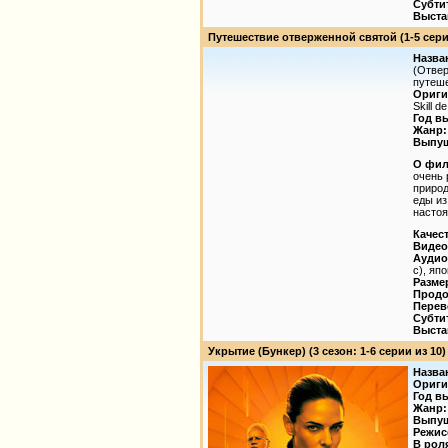
Субти
Выста
Путешествие отверженной святой (1-5 серии из
Назва
(Отвер
путеше
Ориги
Skill 
Год в
Жанр:
Выпущ
О фил
очень 
природ
еды из
настоя
Качес
Видео
Аудио
с), яп
Разме
Продо
Перев
Субти
Выста
Укрытие (Бункер) (3 сезон: 1-6 серии из 10) / 
Назва
Ориги
Год в
Жанр:
Выпущ
Режис
В рол