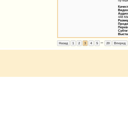
путеше
Качес
Видео
Аудио
448 Кб
Разме
Продо
Перев
Субти
Выста
...
Назад
1
2
3
4
5
20
Вперед