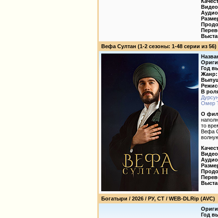
Качес
Видео
Аудио
Разме
Продо
Перев
Выста
Вефа Султан (1-2 сезоны: 1-48 серии из 56) / Ve
Назва
Ориги
Год в
Жанр:
Выпущ
Режис
В рол
Дурсу
Омер 
О фил
наполн
то вре
Вефа С
волную
Качес
Видео
Аудио
Разме
Продо
Перев
Выста
Богатыри / 2026 / РУ, СТ / WEB-DLRip (AVC)
Ориги
Год в