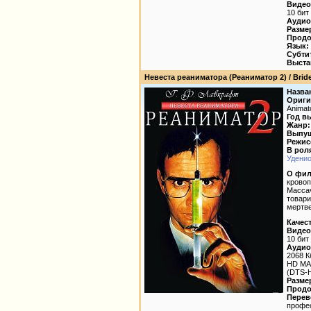
Видео
10 бит
Аудио
Разме
Продо
Язык:
Субти
Выста
Невеста реаниматора (Реаниматор 2) / Bride o
Назва
Ориги
Animat
Год в
Жанр:
Выпущ
Режис
В рол
Удени
О фил
кровоп
Массач
товари
мертве
Качес
Видео
10 бит
Аудио
2068 К
HD MA,
(DTS-H
Разме
Продо
Перев
профе