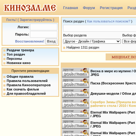
Главная
Форум
Регистрация
Раз
Группы
Гость! ( Зарегистрируйтесь )
Поиск раздач (
Как пользоваться поиском?
)
Логин:
Пароль:
Выбор раздела
Выбор ф
Восстановление!
Найдено 1311 раздач
Раздачи трекера
Топ раздач
Персоны
Новинки кино
Прочтите рекомендации
Весна в мире из мулине / О
JPEG
Общие правила
Правила пользователей
Пасха (Воскресение Христов
Правила Кинооператоров
Как скачать фильм
Для правообладателей
Девушки-модели / Обои для
Серебро Зимы (Пришла вол
рабочего стола / 2010 / Кон
Eternal Mix Wallpapers (Par
/ JPEG
Eternal Mix Wallpapers (Par
/ JPEG
Eternal Mix Wallpapers (Par