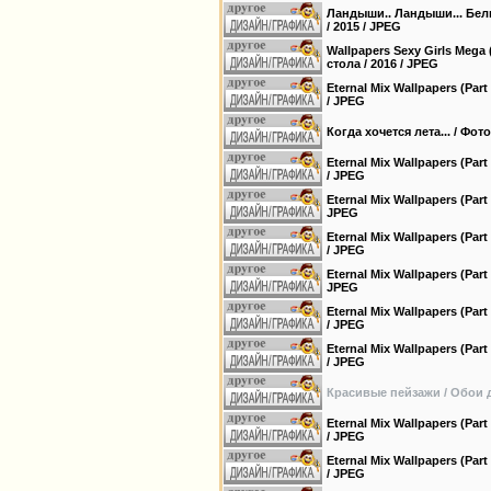
Ландыши.. Ландыши... Белы
/ 2015 / JPEG
Wallpapers Sexy Girls Mega
стола / 2016 / JPEG
Eternal Mix Wallpapers (Par
/ JPEG
Когда хочется лета... / Фот
Eternal Mix Wallpapers (Par
/ JPEG
Eternal Mix Wallpapers (Part
JPEG
Eternal Mix Wallpapers (Par
/ JPEG
Eternal Mix Wallpapers (Part
JPEG
Eternal Mix Wallpapers (Par
/ JPEG
Eternal Mix Wallpapers (Par
/ JPEG
Красивые пейзажи / Обои д
Eternal Mix Wallpapers (Par
/ JPEG
Eternal Mix Wallpapers (Par
/ JPEG