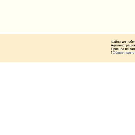
Файлы для обм
Администрация 
Просьба не за
[
Общие прави