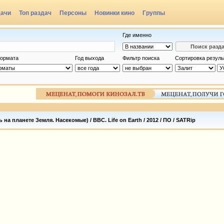
дачи
Топ раздач
Персоны
Новинки кино
Группы
Где именно
ормата
Год выхода
Фильтр поиска
Сортировка резуль
на планете Земля. Насекомые) / BBC. Life on Earth / 2012 / ПО / SATRip