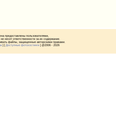
ена предоставлены пользователями,
не несет ответственности за их содержание.
ливать файлы, защищенные авторскими правами.
ла
] [
Доступные фотохостинги
] @2006 - 2026