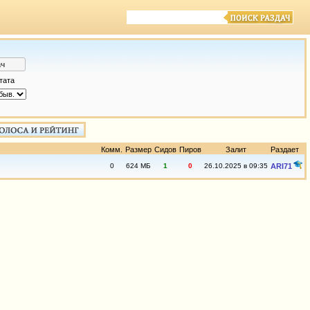
тата
Комм.
Размер
Сидов
Пиров
Залит
Раздает
0
624 МБ
1
0
26.10.2025 в 09:35
ARI71