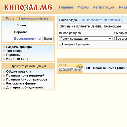
Главная
Форум
Регистрация
Раз
Гость! ( Зарегистрируйтесь )
Поиск раздач (
Как пользоваться поиском?
)
Логин:
Пароль:
Выбор раздела
Выбор ф
Восстановление!
Найдено 1 раздача
Раздачи трекера
Топ раздач
Персоны
Новинки кино
Прочтите рекомендации
BBC. Планета Земля (Жизнь 
Общие правила
Правила пользователей
Правила Кинооператоров
Как скачать фильм
Для правообладателей