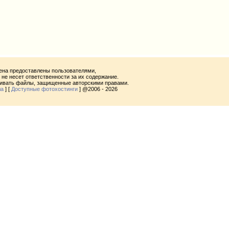
ена предоставлены пользователями,
не несет ответственности за их содержание.
ливать файлы, защищенные авторскими правами.
ла
] [
Доступные фотохостинги
] @2006 - 2026