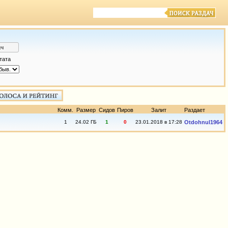
тата
Комм.
Размер
Сидов
Пиров
Залит
Раздает
1
24.02 ГБ
1
0
23.01.2018 в 17:28
Otdohnul1964