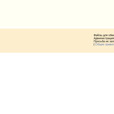
Файлы для обм
Администрация 
Просьба не за
[
Общие прави