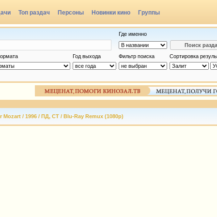
дачи
Топ раздач
Персоны
Новинки кино
Группы
Где именно
ормата
Год выхода
Фильтр поиска
Сортировка резуль
r Mozart / 1996 / ПД, СТ / Blu-Ray Remux (1080p)