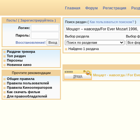
Главная
Форум
Регистрация
Раз
Гость! ( Зарегистрируйтесь )
Поиск раздач (
Как пользоваться поиском?
)
Логин:
Пароль:
Выбор раздела
Выбор ф
Восстановление!
Найдено 1 раздача
Раздачи трекера
Топ раздач
Персоны
Новинки кино
Прочтите рекомендации
Моцарт - навсегда / For Eve
Общие правила
Правила пользователей
Правила Кинооператоров
Как скачать фильм
Для правообладателей