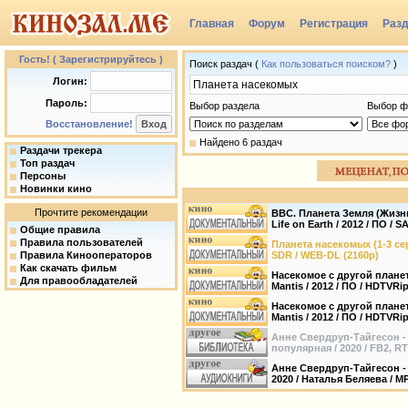
Главная
Форум
Регистрация
Раз
Группы
Гость! ( Зарегистрируйтесь )
Поиск раздач (
Как пользоваться поиском?
)
Логин:
Пароль:
Выбор раздела
Выбор ф
Восстановление!
Найдено 6 раздач
Раздачи трекера
Топ раздач
Персоны
Новинки кино
Прочтите рекомендации
BBC. Планета Земля (Жизнь
Life on Earth / 2012 / ПО / S
Общие правила
Правила пользователей
Планета насекомых (1-3 серии
Правила Кинооператоров
SDR / WEB-DL (2160p)
Как скачать фильм
Насекомое с другой планеты
Для правообладателей
Mantis / 2012 / ПО / HDTVRip
Насекомое с другой планеты
Mantis / 2012 / ПО / HDTVRi
Анне Свердруп-Тайгесон -
популярная / 2020 / FB2, R
Анне Свердруп-Тайгесон - 
2020 / Наталья Беляева / M