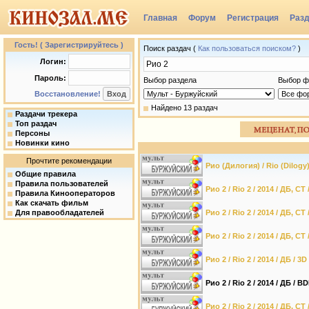
Главная
Форум
Регистрация
Раз
Группы
Гость! ( Зарегистрируйтесь )
Поиск раздач (
Как пользоваться поиском?
)
Логин:
Пароль:
Выбор раздела
Выбор ф
Восстановление!
Найдено 13 раздач
Раздачи трекера
Топ раздач
Персоны
Новинки кино
Прочтите рекомендации
Рио (Дилогия) / Rio (Dilogy) 
Общие правила
Правила пользователей
Рио 2 / Rio 2 / 2014 / ДБ, СТ
Правила Кинооператоров
Как скачать фильм
Для правообладателей
Рио 2 / Rio 2 / 2014 / ДБ, С
Рио 2 / Rio 2 / 2014 / ДБ, С
Рио 2 / Rio 2 / 2014 / ДБ / 3
Рио 2 / Rio 2 / 2014 / ДБ / B
Рио 2 / Rio 2 / 2014 / ДБ, СТ