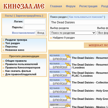
Главная
Форум
Регистрация
Раз
Группы
Гость! ( Зарегистрируйтесь )
Поиск раздач (
Как пользоваться поиском?
)
Логин:
Пароль:
Выбор раздела
Выбор ф
Восстановление!
Найдено 9 раздач
Раздачи трекера
Топ раздач
Персоны
Новинки кино
Прочтите рекомендации
The Dead Daisies - Resurrecte
Общие правила
Правила пользователей
The Dead Daisies - Resurrect
Правила Кинооператоров
/ Lossless
Как скачать фильм
The Dead Daisies - Resurrect
Для правообладателей
FLAC / Lossless
The Dead Daisies - Collectio
The Dead Daisies - Holy Gro
The Dead Daisies - Holy Gro
The Dead Daisies - Mexico /