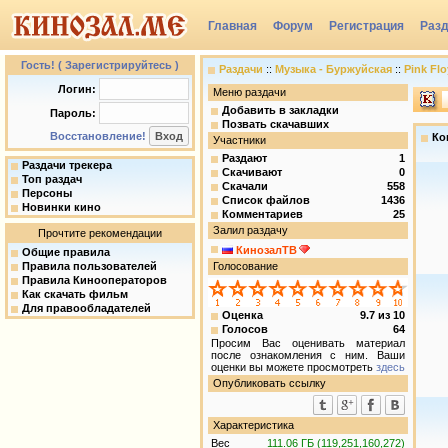
Главная
Форум
Регистрация
Раз
Группы
Гость! ( Зарегистрируйтесь )
Раздачи
::
Музыка - Буржуйская
::
Pink Flo
Логин:
Меню раздачи
Добавить в закладки
Пароль:
Позвать скачавших
Восстановление!
Ко
Участники
Раздают
1
Раздачи трекера
Скачивают
0
Топ раздач
Скачали
558
Персоны
Список файлов
1436
Новинки кино
Комментариев
25
Залил раздачу
Прочтите рекомендации
КинозалТВ
Общие правила
Правила пользователей
Голосование
Правила Кинооператоров
Как скачать фильм
Для правообладателей
Оценка
9.7
из
10
Голосов
64
Просим Вас оценивать материал
после ознакомления с ним. Ваши
оценки вы можете просмотреть
здесь
Опубликовать ссылку
Характеристика
Вес
111.06 ГБ (119,251,160,272)