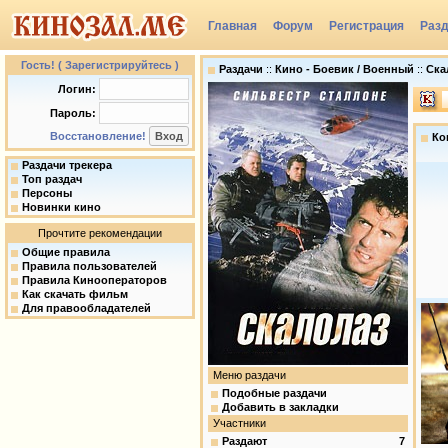
Главная
Форум
Регистрация
Раз
Группы
Гость! ( Зарегистрируйтесь )
Раздачи
::
Кино - Боевик / Военный
::
Скал
Логин:
Пароль:
Восстановление!
Ко
Раздачи трекера
Топ раздач
Персоны
Новинки кино
Прочтите рекомендации
Общие правила
Правила пользователей
Правила Кинооператоров
Как скачать фильм
Для правообладателей
Меню раздачи
Подобные раздачи
Добавить в закладки
Участники
Раздают
7