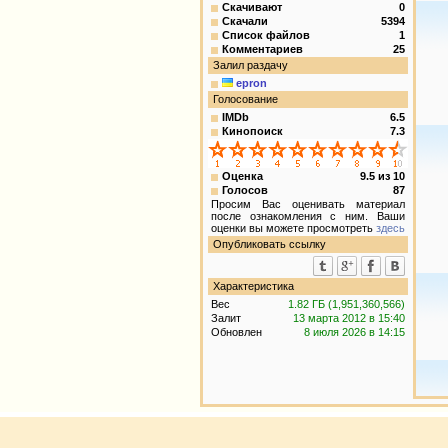
Скачивают
0
Скачали
5394
Список файлов
1
Комментариев
25
Залил раздачу
epron
Голосование
IMDb
6.5
Кинопоиск
7.3
Оценка
9.5
из
10
Голосов
87
Просим Вас оценивать материал
после ознакомления с ним. Ваши
оценки вы можете просмотреть
здесь
Опубликовать ссылку
Характеристика
Вес
1.82 ГБ (1,951,360,566)
Залит
13 марта 2012 в 15:40
Обновлен
8 июля 2026 в 14:15