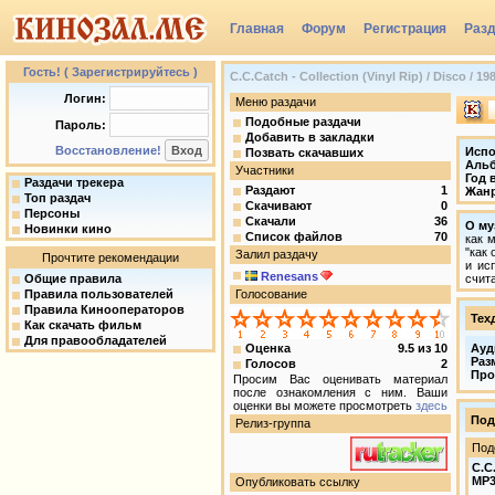
Главная
Форум
Регистрация
Раз
Группы
Гость! ( Зарегистрируйтесь )
C.C.Catch - Collection (Vinyl Rip) / Disco / 1
Логин:
Меню раздачи
Подобные раздачи
Пароль:
Добавить в закладки
Восстановление!
Испо
Позвать скачавших
Аль
Участники
Год 
Раздачи трекера
Раздают
1
Жан
Топ раздач
Скачивают
0
Персоны
Скачали
36
О му
Новинки кино
Список файлов
70
как 
"как
Залил раздачу
Прочтите рекомендации
и ис
Renesаns
Общие правила
счит
Правила пользователей
Голосование
Правила Кинооператоров
Тех
Как скачать фильм
Для правообладателей
Оценка
9.5
из
10
Ауд
Раз
Голосов
2
Про
Просим Вас оценивать материал
после ознакомления с ним. Ваши
оценки вы можете просмотреть
здесь
Под
Релиз-группа
Под
C.C.
MP
Опубликовать ссылку