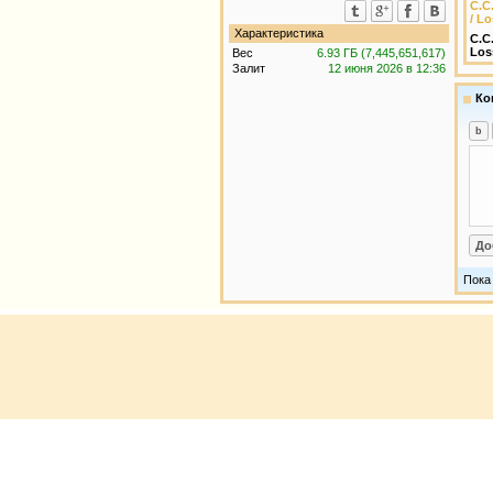
C.C.
/ L
Характеристика
C.C
Los
Вес
6.93 ГБ (7,445,651,617)
Залит
12 июня 2026 в 12:36
Ко
Пока