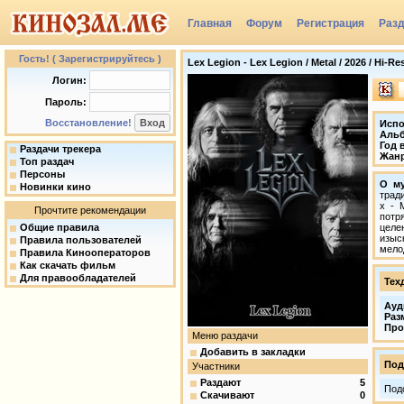
Главная
Форум
Регистрация
Раз
Группы
Гость! ( Зарегистрируйтесь )
Lex Legion - Lex Legion / Metal / 2026 / Hi-Re
Логин:
Пароль:
Восстановление!
Испо
Аль
Год 
Раздачи трекера
Жан
Топ раздач
Персоны
О му
Новинки кино
трад
х - 
Прочтите рекомендации
потр
Общие правила
целе
изыс
Правила пользователей
мело
Правила Кинооператоров
Как скачать фильм
Для правообладателей
Тех
Ауд
Раз
Про
Меню раздачи
Добавить в закладки
Под
Участники
Раздают
5
Под
Скачивают
0