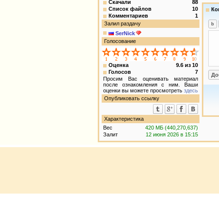
Скачали
88
Список файлов
10
Ко
Комментариев
1
Залил раздачу
SerNick
Голосование
Оценка
9.6
из
10
Голосов
7
Просим Вас оценивать материал
после ознакомления с ним. Ваши
оценки вы можете просмотреть
здесь
Опубликовать ссылку
Характеристика
Вес
420 МБ (440,270,637)
Залит
12 июня 2026 в 15:15