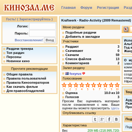
Главная
Форум
Регистрация
Раз
Группы
Гость! ( Зарегистрируйтесь )
Kraftwerk - Radio-Activity (2009 Remastered) /
Логин:
Меню раздачи
Подобные раздачи
Пароль:
Добавить в закладки
Восстановление!
Испо
Участники
Аль
Раздают
3
Год 
Раздачи трекера
Скачивают
0
Жан
Топ раздач
Скачали
59
Персоны
Список файлов
13
О му
Новинки кино
Комментариев
2
элек
ком
Залил раздачу
Прочтите рекомендации
мини
foxyrus
Общие правила
созд
спец
Правила пользователей
Голосование
Hilpe
Правила Кинооператоров
Как скачать фильм
Для правообладателей
Тех
Оценка
10.0
из
10
Голосов
3
Ауд
Просим Вас оценивать материал
Раз
после ознакомления с ним. Ваши
Про
оценки вы можете просмотреть
здесь
Опубликовать ссылку
Под
Характеристика
Под
Вес
209 МБ (218,995,720)