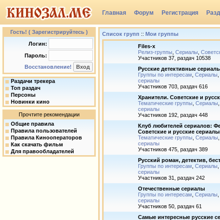
Главная
Форум
Регистрация
Раз
Группы
Гость! ( Зарегистрируйтесь )
Список групп
::
Мои группы
Логин:
Files-x
Релиз-группы
,
Сериалы
,
Советс
Пароль:
Участников 37, раздач 10538
Восстановление!
Русские детективные сериал
Группы по интересам
,
Сериалы
сериалы
Раздачи трекера
Участников 703, раздач 616
Топ раздач
Персоны
Хранители. Советские и русс
Новинки кино
Тематические группы
,
Сериалы
сериалы
Прочтите рекомендации
Участников 192, раздач 448
Общие правила
Клуб любителей сериалов: Фе
Правила пользователей
Советские и русские сериалы
Правила Кинооператоров
Тематические группы
,
Сериалы
сериалы
Как скачать фильм
Участников 475, раздач 389
Для правообладателей
Русский роман, детектив, бес
Группы по интересам
,
Сериалы
сериалы
Участников 31, раздач 242
Отечественные сериалы
Группы по интересам
,
Сериалы
сериалы
Участников 50, раздач 61
Самые интересные русские с