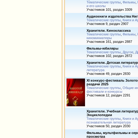
Тематические группы
,
Фильмы
,
и его школы
Участников 101, раздач 3309
Аудиокниги издательства Ниг
Тематические группы
,
Книги и А
Участников 9, раздач 2907
Хранители. Киноклассика
Тематические группы
,
Фильмы
,
киноминиатюры
Участников 161, раздач 2887
Фильмы-юбиляры
Тематические группы
,
Другое
,
Д
Участников 102, раздач 2872
Хранители. Детская литерату
Тематические группы
,
Книги и А
литература
Участников 49, раздач 2830
XI конкурс-фестиваль Золот
раздачи 2025
Тематические группы
,
Общие и
фестивали и конкурсы
Участников 12, раздач 2291
Хранители. Учебная литерату
Энциклопедии
Тематические группы
,
Книги и А
познавательная литература
Участников 50, раздач 2030
Фильмы, мультфильмы и сер
просмотра