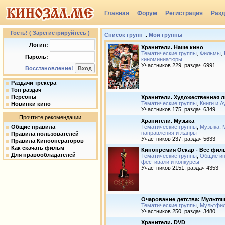
Главная
Форум
Регистрация
Раз
Группы
Гость! ( Зарегистрируйтесь )
Список групп
::
Мои группы
Логин:
Хранители. Наше кино
Тематические группы
,
Фильмы
,
Пароль:
киноминиатюры
Участников 229, раздач 6991
Восстановление!
Раздачи трекера
Топ раздач
Персоны
Хранители. Художественная л
Тематические группы
,
Книги и А
Новинки кино
Участников 175, раздач 6349
Прочтите рекомендации
Хранители. Музыка
Общие правила
Тематические группы
,
Музыка
,
направления и жанры
Правила пользователей
Участников 237, раздач 5633
Правила Кинооператоров
Как скачать фильм
Кинопремия Оскар - Все фи
Для правообладателей
Тематические группы
,
Общие и
фестивали и конкурсы
Участников 2151, раздач 4353
Очарование детства: Мультя
Тематические группы
,
Мультфи
Участников 250, раздач 3480
Хранители. DVD