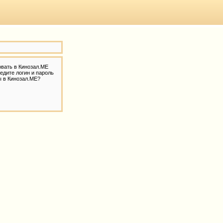
овать в Кинозал.МЕ
едите логин и пароль
ы в Кинозал.МЕ?