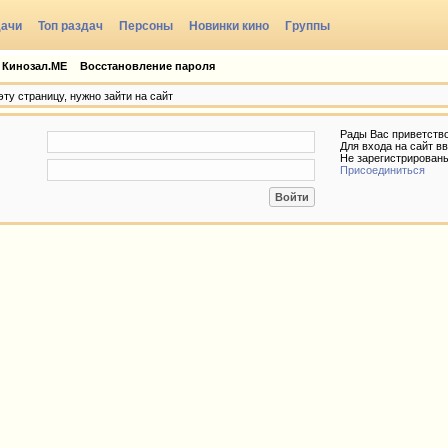
дачи
Топ раздач
Персоны
Новинки кино
Группы
 Кинозал.МЕ
Восстановление пароля
ту страницу, нужно зайти на сайт
Рады Вас приветств
Для входа на сайт вв
Не зарегистрирован
Присоединиться