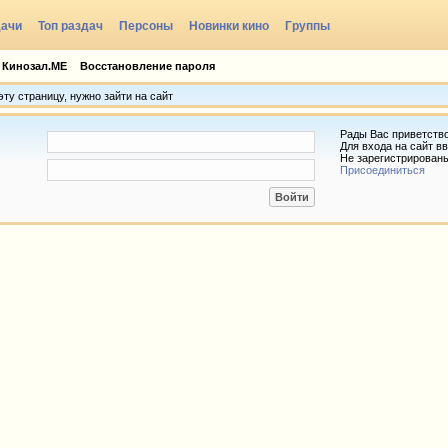
дачи
Топ раздач
Персоны
Новинки кино
Группы
 Кинозал.МЕ
Восстановление пароля
ту страницу, нужно зайти на сайт
Рады Вас приветств
Для входа на сайт вв
Не зарегистрирован
Присоединиться