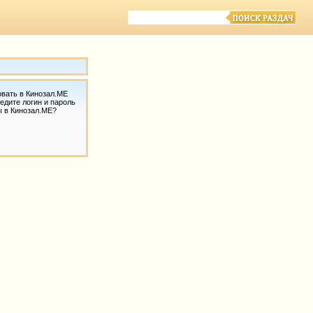
овать в Кинозал.МЕ
едите логин и пароль
ы в Кинозал.МЕ?