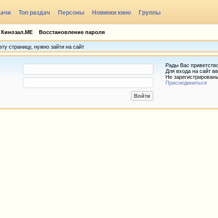
дачи
Топ раздач
Персоны
Новинки кино
Группы
 Кинозал.МЕ
Восстановление пароля
ту страницу, нужно зайти на сайт
Рады Вас приветств
Для входа на сайт вв
Не зарегистрирован
Присоединиться