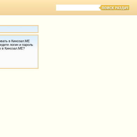
овать в Кинозал.МЕ
едите логин и пароль
ы в Кинозал.МЕ?