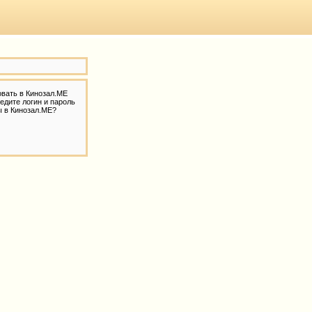
овать в Кинозал.МЕ
едите логин и пароль
ы в Кинозал.МЕ?