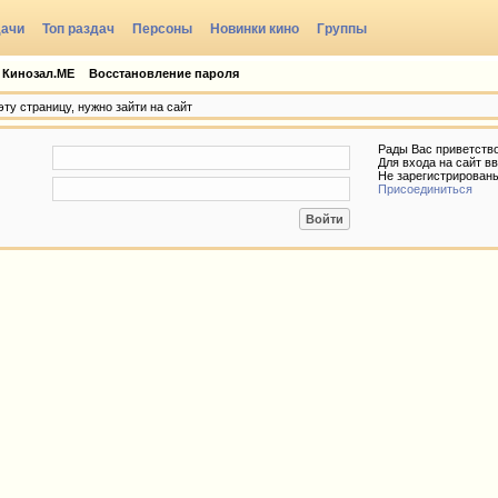
дачи
Топ раздач
Персоны
Новинки кино
Группы
 Кинозал.МЕ
Восстановление пароля
ту страницу, нужно зайти на сайт
Рады Вас приветств
Для входа на сайт вв
Не зарегистрирован
Присоединиться