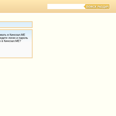
овать в Кинозал.МЕ
едите логин и пароль
ы в Кинозал.МЕ?