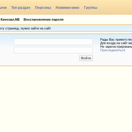
дачи
Топ раздач
Персоны
Новинки кино
Группы
 Кинозал.МЕ
Восстановление пароля
ту страницу, нужно зайти на сайт
Рады Вас приветств
Для входа на сайт вв
Не зарегистрирован
Присоединиться