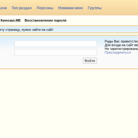
дачи
Топ раздач
Персоны
Новинки кино
Группы
 Кинозал.МЕ
Восстановление пароля
ту страницу, нужно зайти на сайт
Рады Вас приветств
Для входа на сайт вв
Не зарегистрирован
Присоединиться