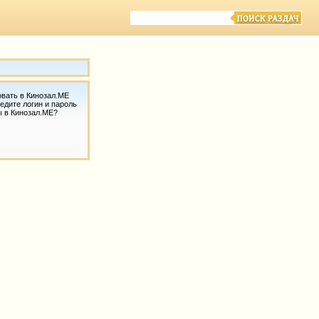
овать в Кинозал.МЕ
едите логин и пароль
ы в Кинозал.МЕ?