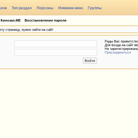
дачи
Топ раздач
Персоны
Новинки кино
Группы
 Кинозал.МЕ
Восстановление пароля
ту страницу, нужно зайти на сайт
Рады Вас приветств
Для входа на сайт вв
Не зарегистрирован
Присоединиться