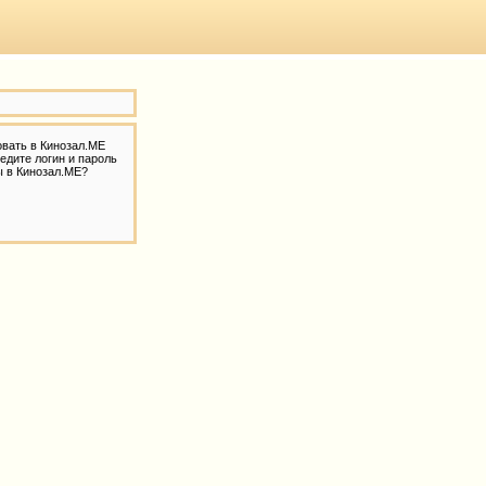
овать в Кинозал.МЕ
едите логин и пароль
ы в Кинозал.МЕ?