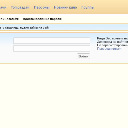
дачи
Топ раздач
Персоны
Новинки кино
Группы
 Кинозал.МЕ
Восстановление пароля
ту страницу, нужно зайти на сайт
Рады Вас приветств
Для входа на сайт вв
Не зарегистрирован
Присоединиться