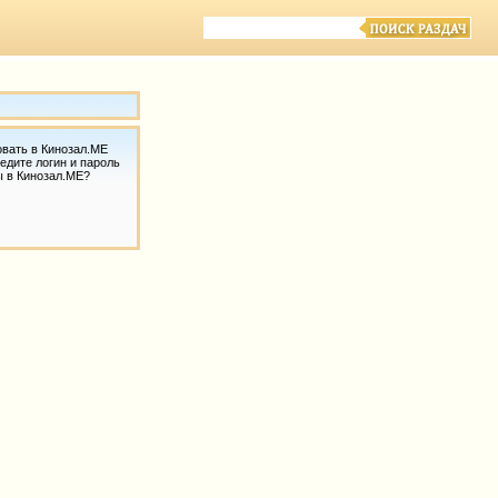
овать в Кинозал.МЕ
едите логин и пароль
ы в Кинозал.МЕ?