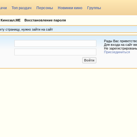
дачи
Топ раздач
Персоны
Новинки кино
Группы
 Кинозал.МЕ
Восстановление пароля
ту страницу, нужно зайти на сайт
Рады Вас приветств
Для входа на сайт вв
Не зарегистрирован
Присоединиться