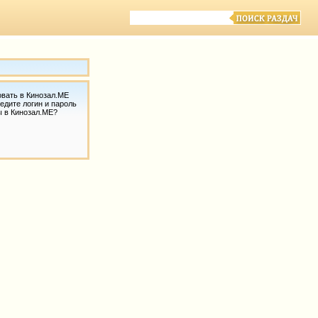
овать в Кинозал.МЕ
едите логин и пароль
ы в Кинозал.МЕ?