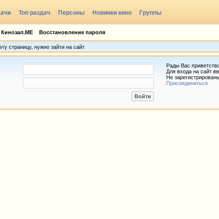
дачи
Топ раздач
Персоны
Новинки кино
Группы
 Кинозал.МЕ
Восстановление пароля
ту страницу, нужно зайти на сайт
Рады Вас приветств
Для входа на сайт вв
Не зарегистрирован
Присоединиться