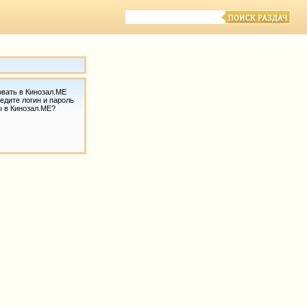
овать в Кинозал.МЕ
едите логин и пароль
ы в Кинозал.МЕ?