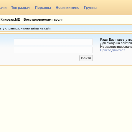
дачи
Топ раздач
Персоны
Новинки кино
Группы
 Кинозал.МЕ
Восстановление пароля
ту страницу, нужно зайти на сайт
Рады Вас приветств
Для входа на сайт вв
Не зарегистрирован
Присоединиться