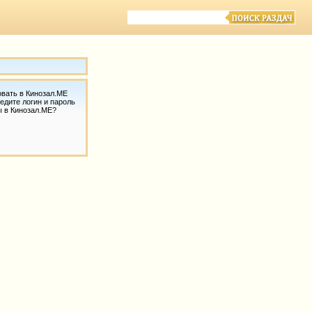
овать в Кинозал.МЕ
едите логин и пароль
ы в Кинозал.МЕ?