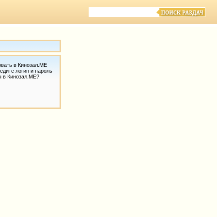
овать в Кинозал.МЕ
едите логин и пароль
ы в Кинозал.МЕ?