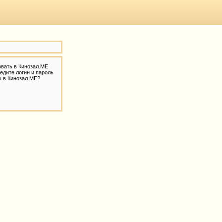
овать в Кинозал.МЕ
едите логин и пароль
ы в Кинозал.МЕ?