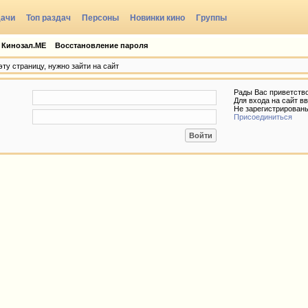
дачи
Топ раздач
Персоны
Новинки кино
Группы
 Кинозал.МЕ
Восстановление пароля
ту страницу, нужно зайти на сайт
Рады Вас приветств
Для входа на сайт вв
Не зарегистрирован
Присоединиться