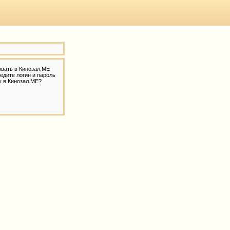
овать в Кинозал.МЕ
едите логин и пароль
ы в Кинозал.МЕ?