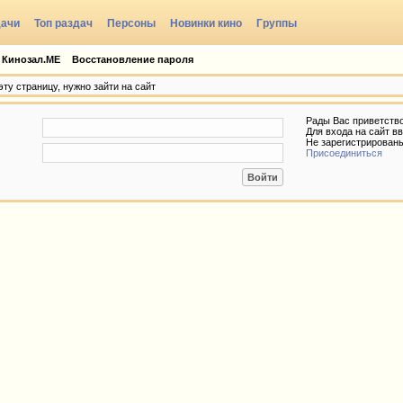
дачи
Топ раздач
Персоны
Новинки кино
Группы
 Кинозал.МЕ
Восстановление пароля
ту страницу, нужно зайти на сайт
Рады Вас приветств
Для входа на сайт вв
Не зарегистрирован
Присоединиться