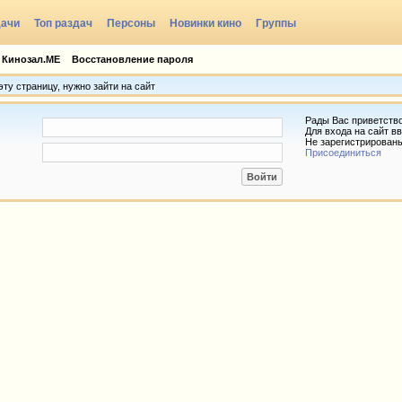
дачи
Топ раздач
Персоны
Новинки кино
Группы
 Кинозал.МЕ
Восстановление пароля
ту страницу, нужно зайти на сайт
Рады Вас приветств
Для входа на сайт вв
Не зарегистрирован
Присоединиться