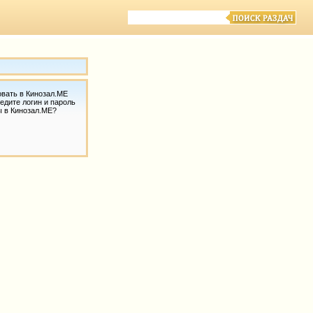
овать в Кинозал.МЕ
едите логин и пароль
ы в Кинозал.МЕ?