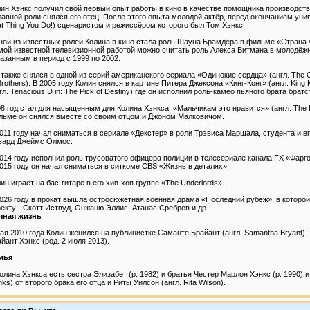
ин Хэнкс получил свой первый опыт работы в кино в качестве помощника производства
лавной роли снялся его отец. После этого опыта молодой актёр, перед окончанием ун
t Thing You Do!) сценаристом и режиссёром которого был Том Хэнкс.
ой из известных ролей Колина в кино стала роль Шауна Брамдера в фильме «Страна чу
ой известной телевизионной работой можно считать роль Алекса Витмана в молодёжн
азанным в период с 1999 по 2002.
также снялся в одной из серий американского сериала «Одинокие сердца» (англ. The O
Brothers). В 2005 году Колин снялся в картине Питера Джексона «Кинг-Конг» (англ. Kin
гл. Tenacious D in: The Pick of Destiny) где он исполнил роль-камео пьяного брата братств
8 год стал для насыщенным для Колина Хэнкса: «Мальчикам это нравится» (англ. The H
льме он снялся вместе со своим отцом и Джоном Малковичом.
011 году начал сниматься в сериале «Декстер» в роли Трэвиса Маршала, студента и 
вард Джеймс Олмос.
014 году исполнил роль трусоватого офицера полиции в телесериале канала FX «Фар
015 году он начал сниматься в ситкоме CBS «Жизнь в деталях».
ин играет на бас-гитаре в его хип-хоп группе «The Underlords».
026 году в прокат вышла остросюжетная военная драма «Последний рубеж», в которой 
екту - Скотт Иствуд, Онжаню Эллис, Атанас Сребрев и др.
чная жизнь
ая 2010 года Колин женился на публицистке Саманте Брайант (англ. Samantha Bryant).
йант Хэнкс (род. 2 июля 2013).
мья
олина Хэнкса есть сестра Элизабет (р. 1982) и братья Честер Марлон Хэнкс (р. 1990) и
ks) от второго брака его отца и Риты Уилсон (англ. Rita Wilson).