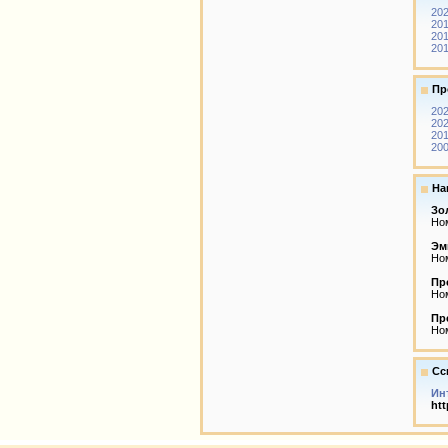
202
201
201
201
Пр
202
202
201
200
На
Зо
Ном
Эм
Но
Пр
Ном
Пр
Но
Сс
Ин
htt