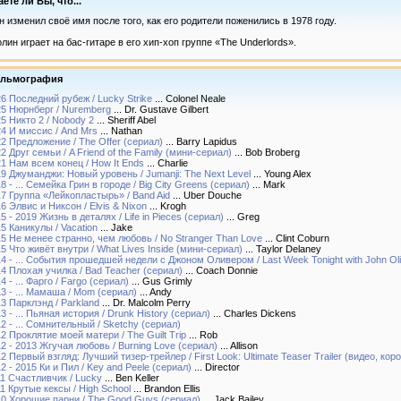
аете ли Вы, что...
н изменил своё имя после того, как его родители поженились в 1978 году.
олин играет на бас-гитаре в его хип-хоп группе «The Underlords».
льмография
6 Последний рубеж / Lucky Strike
... Colonel Neale
5 Нюрнберг / Nuremberg
... Dr. Gustave Gilbert
5 Никто 2 / Nobody 2
... Sheriff Abel
4 И миссис / And Mrs
... Nathan
2 Предложение / The Offer (сериал)
... Barry Lapidus
2 Друг семьи / A Friend of the Family (мини-сериал)
... Bob Broberg
1 Нам всем конец / How It Ends
... Charlie
9 Джуманджи: Новый уровень / Jumanji: The Next Level
... Young Alex
8 - ... Семейка Грин в городе / Big City Greens (сериал)
... Mark
7 Группа «Лейкопластырь» / Band Aid
... Uber Douche
6 Элвис и Никсон / Elvis & Nixon
... Krogh
5 - 2019 Жизнь в деталях / Life in Pieces (сериал)
... Greg
5 Каникулы / Vacation
... Jake
5 Не менее странно, чем любовь / No Stranger Than Love
... Clint Coburn
5 Что живёт внутри / What Lives Inside (мини-сериал)
... Taylor Delaney
4 - ... События прошедшей недели с Джоном Оливером / Last Week Tonight with John Oli
4 Плохая училка / Bad Teacher (сериал)
... Coach Donnie
4 - ... Фарго / Fargo (сериал)
... Gus Grimly
3 - ... Мамаша / Mom (сериал)
... Andy
3 Парклэнд / Parkland
... Dr. Malcolm Perry
3 - ... Пьяная история / Drunk History (сериал)
... Charles Dickens
2 - ... Сомнительный / Sketchy (сериал)
2 Проклятие моей матери / The Guilt Trip
... Rob
2 - 2013 Жгучая любовь / Burning Love (сериал)
... Allison
2 Первый взгляд: Лучший тизер-трейлер / First Look: Ultimate Teaser Trailer (видео, ко
2 - 2015 Ки и Пил / Key and Peele (сериал)
... Director
1 Счастливчик / Lucky
... Ben Keller
1 Крутые кексы / High School
... Brandon Ellis
0 Хорошие парни / The Good Guys (сериал)
... Jack Bailey