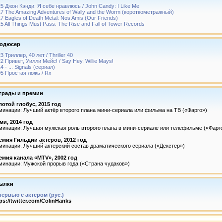
5 Джон Кэнди: Я себе нравлюсь / John Candy: I Like Me
7 The Amazing Adventures of Wally and the Worm (короткометражный)
7 Eagles of Death Metal: Nos Amis (Our Friends)
5 All Things Must Pass: The Rise and Fall of Tower Records
одюсер
3 Триллер, 40 лет / Thriller 40
2 Привет, Уилли Мейс! / Say Hey, Willie Mays!
4 - ... Signals (сериал)
5 Простая ложь / Rx
грады и премии
лотой глобус, 2015 год
инации: Лучший актёр второго плана мини-сериала или фильма на ТВ («Фарго»)
ми, 2014 год
минации: Лучшая мужская роль второго плана в мини-сериале или телефильме («Фарг
емия Гильдии актеров, 2012 год
инации: Лучший актерский состав драматического сериала («Декстер»)
емия канала «MTV», 2002 год
минации: Мужской прорыв года («Страна чудаков»)
ылки
тервью с актёром (рус.)
ps://twitter.com/ColinHanks