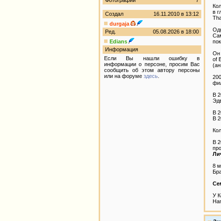
Фотографии
7
Кол
в г
Создал
16.11.2010 в 13:12
Tha
durgaja
Одн
Ред.
05.08.2026 в 18:00
Сам
Edians
пок
Информация
Он 
Если Вы нашли ошибку в
of 
информации о персоне, просим Вас
(ан
сообщить об этом автору персоны
или на форуме
здесь
.
200
фи
В 2
Эд
В 2
В 2
Кол
В 2
про
Ли
8 м
Бра
Се
У К
Han