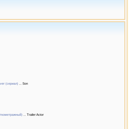
ver (сериал)
... Son
роткометражный)
... Trailer Actor