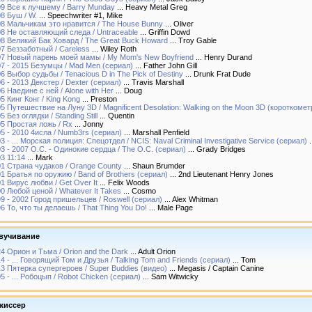
9 Все к лучшему / Barry Munday
... Heavy Metal Greg
8 Буш / W.
... Speechwriter #1, Mike
8 Мальчикам это нравится / The House Bunny
... Oliver
8 Не оставляющий следа / Untraceable
... Griffin Dowd
8 Великий Бак Ховард / The Great Buck Howard
... Troy Gable
7 Беззаботный / Careless
... Wiley Roth
07 Новый парень моей мамы / My Mom's New Boyfriend
... Henry Durand
7 - 2015 Безумцы / Mad Men (сериал)
... Father John Gill
6 Выбор судьбы / Tenacious D in The Pick of Destiny
... Drunk Frat Dude
6 - 2013 Декстер / Dexter (сериал)
... Travis Marshall
6 Наедине с ней / Alone with Her
... Doug
5 Кинг Конг / King Kong
... Preston
5 Путешествие на Луну 3D / Magnificent Desolation: Walking on the Moon 3D (короткоме
5 Без оглядки / Standing Still
... Quentin
5 Простая ложь / Rx
... Jonny
5 - 2010 4исла / Numb3rs (сериал)
... Marshall Penfield
3 - ... Морская полиция: Спецотдел / NCIS: Naval Criminal Investigative Service (сериал)
.
3 - 2007 О.С. - Одинокие сердца / The O.C. (сериал)
... Grady Bridges
3 11:14
... Mark
1 Страна чудаков / Orange County
... Shaun Brumder
1 Братья по оружию / Band of Brothers (сериал)
... 2nd Lieutenant Henry Jones
1 Вирус любви / Get Over It
... Felix Woods
0 Любой ценой / Whatever It Takes
... Cosmo
9 - 2002 Город пришельцев / Roswell (сериал)
... Alex Whitman
6 То, что ты делаешь / That Thing You Do!
... Male Page
вучивание
4 Орион и Тьма / Orion and the Dark
... Adult Orion
4 - ... Говорящий Том и Друзья / Talking Tom and Friends (сериал)
... Tom
3 Пятерка супергероев / Super Buddies (видео)
... Megasis / Captain Canine
5 - ... Робоцып / Robot Chicken (сериал)
... Sam Witwicky
жиссер