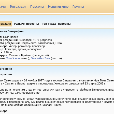
дачи
Топ раздач
Персоны
Новинки кино
Группы
рмация
Раздачи персоны
Топ раздач персоны
аткая биография
я:
Colin Hanks
та рождения:
24 ноября, 1977 | стрелец
сто рождения:
Сакраменто, Калифорния, США
рьера:
Актер, режиссер, продюсер
нр:
Комедия, драма, мелодрама
ст:
1.87 м
пруга:
Саманта Брайант (двое детей)
мья:
Том Хэнкс
(отец),
Элизабет Энн
(сестра)
ография
ография
ин Хэнкс родился 24 ноября 1977 года в городе Сакраменто в семье актёра Тома Хэнк
ь - Саманта Льюис, актриса и продюсер. Умерла от рака костей 13 марта 2003 г.
ив идти по стопам отца, он поступил учиться в университет Лойлы в Винчестере, штат К
изучал театральное искусство.
ечение его учёбы он играл главные роли в многочисленных студенческих фильмах и 
вели к профессиональным ролям в сценических постановках «Пролетая над гнездом кук
) по пьесе Майкла Фрейна (англ. Michael Frayn).
рьера