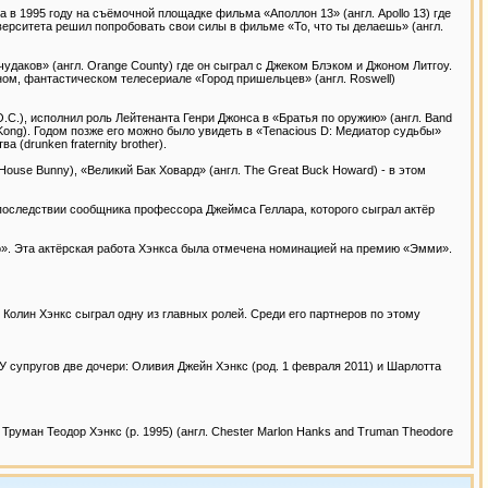
 в 1995 году на съёмочной площадке фильма «Аполлон 13» (англ. Apollo 13) где
иверситета решил попробовать свои силы в фильме «То, что ты делаешь» (англ.
даков» (англ. Orange County) где он сыграл с Джеком Блэком и Джоном Литгоу.
ом, фантастическом телесериале «Город пришельцев» (англ. Roswell)
.C.), исполнил роль Лейтенанта Генри Джонса в «Братья по оружию» (англ. Band
g Kong). Годом позже его можно было увидеть в «Tenacious D: Медиатор судьбы»
а (drunken fraternity brother).
ouse Bunny), «Великий Бак Ховард» (англ. The Great Buck Howard) - в этом
впоследствии сообщника профессора Джеймса Геллара, которого сыграл актёр
го». Эта актёрская работа Хэнкса была отмечена номинацией на премию «Эмми».
Колин Хэнкс сыграл одну из главных ролей. Среди его партнеров по этому
 У супругов две дочери: Оливия Джейн Хэнкс (род. 1 февраля 2011) и Шарлотта
 Труман Теодор Хэнкс (р. 1995) (англ. Chester Marlon Hanks and Truman Theodore