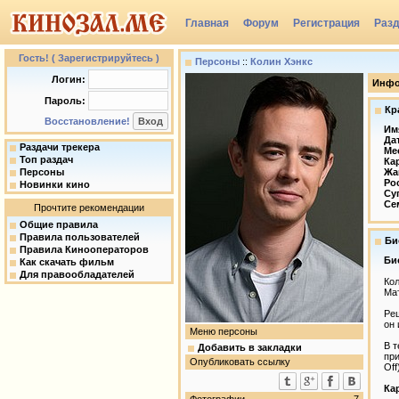
Главная
Форум
Регистрация
Раз
Гость! ( Зарегистрируйтесь )
Персоны
::
Колин Хэнкс
Логин:
Инфо
Пароль:
Кр
Восстановление!
Им
Да
Раздачи трекера
Ме
Топ раздач
Ка
Персоны
Жа
Ро
Новинки кино
Су
Се
Прочтите рекомендации
Общие правила
Правила пользователей
Би
Правила Кинооператоров
Би
Как скачать фильм
Для правообладателей
Кол
Мат
Реш
он 
Меню персоны
В т
Добавить в закладки
при
Опубликовать ссылку
Off
Ка