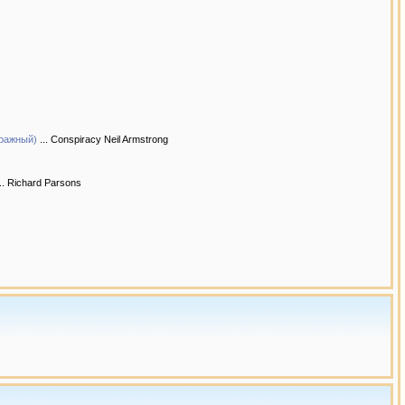
тражный)
... Conspiracy Neil Armstrong
.. Richard Parsons