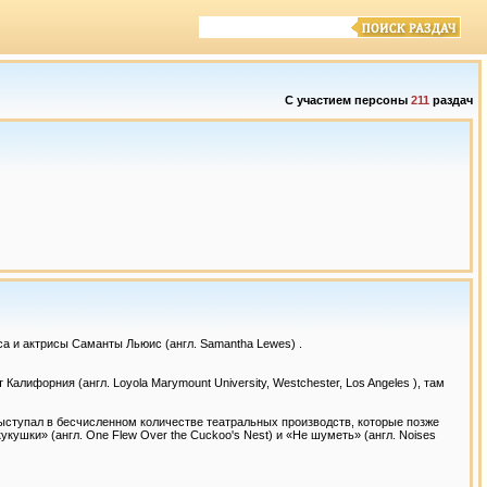
С участием персоны
211
раздач
са и актрисы Саманты Льюис (англ. Samantha Lewes) .
алифорния (англ. Loyola Marymount University, Westchester, Los Angeles ), там
выступал в бесчисленном количестве театральных производств, которые позже
ушки» (англ. One Flew Over the Cuckoo's Nest) и «Не шуметь» (англ. Noises