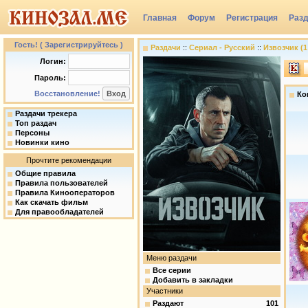
Главная
Форум
Регистрация
Раз
Группы
Гость! ( Зарегистрируйтесь )
Раздачи
::
Сериал - Русский
::
Извозчик (1 
Логин:
Пароль:
Восстановление!
Ко
Раздачи трекера
Топ раздач
Персоны
Новинки кино
Прочтите рекомендации
Общие правила
Правила пользователей
Правила Кинооператоров
Как скачать фильм
Для правообладателей
Меню раздачи
Все серии
Добавить в закладки
Участники
Раздают
101