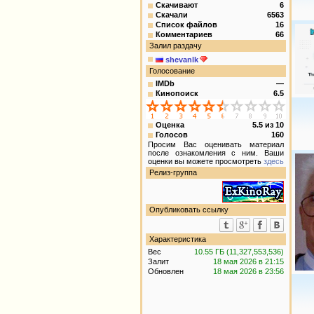
Скачивают
6
Скачали
6563
Список файлов
16
Комментариев
66
Залил раздачу
shevanlk
Голосование
IMDb
—
Кинопоиск
6.5
Оценка
5.5
из
10
Голосов
160
Просим Вас оценивать материал
после ознакомления с ним. Ваши
оценки вы можете просмотреть
здесь
Релиз-группа
Опубликовать ссылку
Характеристика
Вес
10.55 ГБ (11,327,553,536)
Залит
18 мая 2026 в 21:15
Обновлен
18 мая 2026 в 23:56