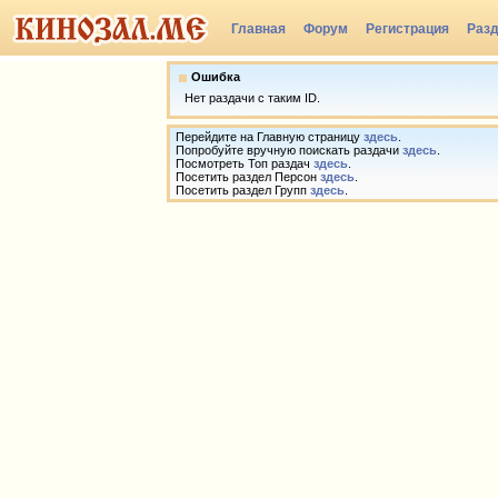
Главная
Форум
Регистрация
Раз
Группы
Ошибка
Нет раздачи с таким ID.
Перейдите на Главную страницу
здесь
.
Попробуйте вручную поискать раздачи
здесь
.
Посмотреть Топ раздач
здесь
.
Посетить раздел Персон
здесь
.
Посетить раздел Групп
здесь
.