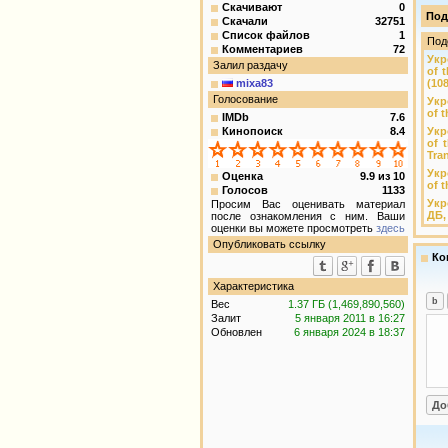
Скачивают
0
Под
Скачали
32751
Список файлов
1
Под
Комментариев
72
Укр
Залил раздачу
of 
mixa83
(10
Голосование
Укр
of 
IMDb
7.6
Кинопоиск
8.4
Укр
of 
Tra
Укр
Оценка
9.9
из
10
of 
Голосов
1133
Укр
Просим Вас оценивать материал
ДБ,
после ознакомления с ним. Ваши
оценки вы можете просмотреть
здесь
Опубликовать ссылку
Ко
Характеристика
Вес
1.37 ГБ (1,469,890,560)
Залит
5 января 2011 в 16:27
Обновлен
6 января 2024 в 18:37