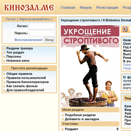
Главная
Форум
Регистрация
Раз
Группы
Гость! ( Зарегистрируйтесь )
Укрощение строптивого / Il Bisbetico Domato
Логин:
Пароль:
Восстановление!
Назв
Ориг
Год 
Раздачи трекера
Жан
Топ раздач
Вып
Персоны
Режи
Новинки кино
В ро
Гиан
Прочтите рекомендации
Гвид
Общие правила
О ф
Правила пользователей
поло
Правила Кинооператоров
доме
Как скачать фильм
ворч
Для правообладателей
Тех
Кач
Меню раздачи
Вид
Ауд
Подобные раздачи
Раз
Добавить в закладки
Про
Участники
Пер
Раздают
8